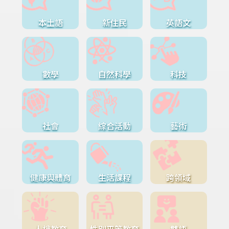
本土語
新住民
英語文
數學
自然科學
科技
社會
綜合活動
藝術
健康與體育
生活課程
跨領域
人權教育
性別平等教育
雙語