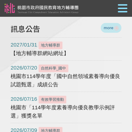
跳到主要內容
訊息公告
more
2027/01/31
地方輔導群
【地方輔導群網站網址】
2026/07/20
自然科學_國中
桃園市114學年度「國中自然領域素養導向優良
試題甄選」成績公告
2026/07/16
有效學習推動
桃園市「114學年度素養導向優良教學示例評
選」獲獎名單
2026/07/09
地方輔導群