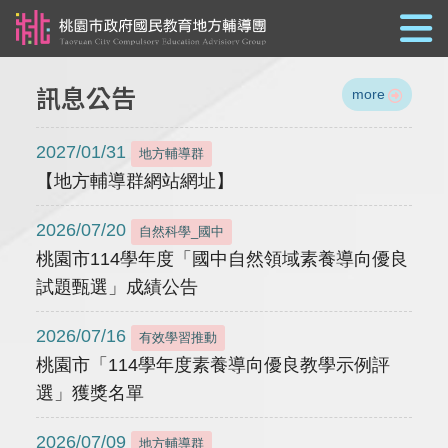
跳到主要內容
訊息公告
more
2027/01/31
地方輔導群
【地方輔導群網站網址】
2026/07/20
自然科學_國中
桃園市114學年度「國中自然領域素養導向優良
試題甄選」成績公告
2026/07/16
有效學習推動
桃園市「114學年度素養導向優良教學示例評
選」獲獎名單
2026/07/09
地方輔導群