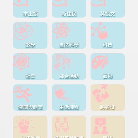
本土語
新住民
英語文
數學
自然科學
科技
社會
綜合活動
藝術
健康與體育
生活課程
跨領域
人權教育
性別平等教育
雙語