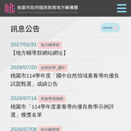
跳到主要內容
訊息公告
more
2027/01/31
地方輔導群
【地方輔導群網站網址】
2026/07/20
自然科學_國中
桃園市114學年度「國中自然領域素養導向優良
試題甄選」成績公告
2026/07/16
有效學習推動
桃園市「114學年度素養導向優良教學示例評
選」獲獎名單
2026/07/09
地方輔導群