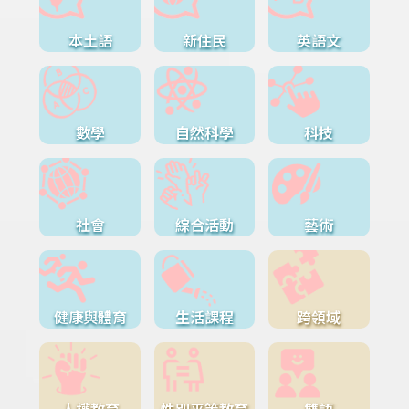
本土語
新住民
英語文
數學
自然科學
科技
社會
綜合活動
藝術
健康與體育
生活課程
跨領域
人權教育
性別平等教育
雙語