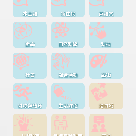
本土語
新住民
英語文
數學
自然科學
科技
社會
綜合活動
藝術
健康與體育
生活課程
跨領域
人權教育
性別平等教育
雙語