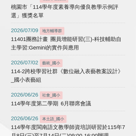
桃園市「114學年度素養導向優良教學示例評
選」獲獎名單
2026/07/09
地方輔導群
11401團務計畫 團員增能研習(三)-科技輔助自
主學習:Gemini的實作與應用
2026/07/02
藝術_國小
114-2跨校學習社群《數位融入表藝教案設計》
_國小表藝組
2026/06/26
社會_國小
114學年度第二學期 6月聯席會議
2026/06/26
本土語_國小
114學年度閩南語文教學師資培訓研習於115年7
月8日(三)至7月14日(二)09:00-16:00辦理