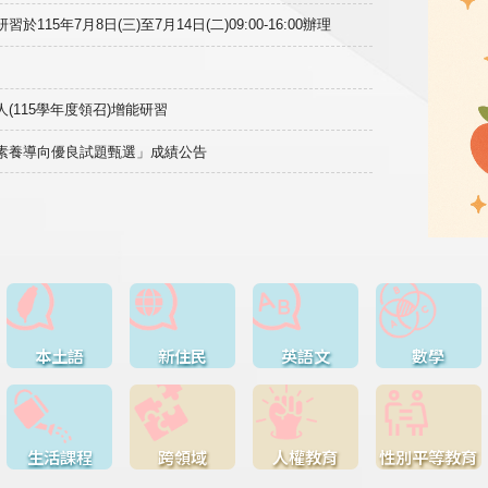
15年7月8日(三)至7月14日(二)09:00-16:00辦理
(115學年度領召)增能研習
域素養導向優良試題甄選」成績公告
本土語
新住民
英語文
數學
生活課程
跨領域
人權教育
性別平等教育