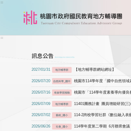
跳到主要內容
:::
:::
訊息公告
Announcements
2027/01/31
【地方輔導群網站網址】
地方輔導群
2026/07/20
桃園市114學年度「國中自然領
自然科學_國中
2026/07/16
桃園市「114學年度素養導向優
有效學習推動
2026/07/09
11401團務計畫 團員增能研習(三
地方輔導群
2026/07/02
114-2跨校學習社群《數位融入
藝術_國小
2026/06/26
114學年度第二學期 6月聯席會議
社會_國小