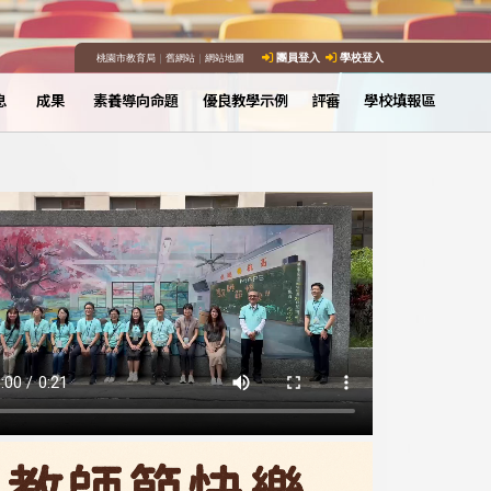
桃園市教育局
｜
舊網站
｜
網站地圖
團員登入
學校登入
息
成果
素養導向命題
優良教學示例
評審
學校填報區