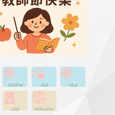
自然科學
科技
社會
雙語
地方輔導群