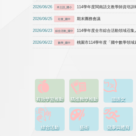
2026/06/26
114學年度閩南語文教學師資培訓研習於1
本土語_國小
2026/06/25
期末團務會議
社會_國中
2026/06/23
114學年度全市綜合活動領域召集人
綜合活動_國中
2026/06/22
桃園市114學年度「國中數學領
數學_國中
有效學習推動
精進教學推動
國語文
綜合活動
藝術
健康與體育