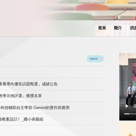
首頁
簡介
訊
more
域素養導向優良試題甄選」成績公告
良教學示例評選」獲獎名單
)-科技輔助自主學習:Gemini的實作與應用
表藝教案設計》_國小表藝組