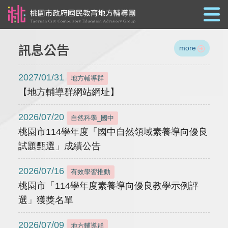
跳到主要內容
訊息公告
more
2027/01/31
地方輔導群
【地方輔導群網站網址】
2026/07/20
自然科學_國中
桃園市114學年度「國中自然領域素養導向優良
試題甄選」成績公告
2026/07/16
有效學習推動
桃園市「114學年度素養導向優良教學示例評
選」獲獎名單
2026/07/09
地方輔導群