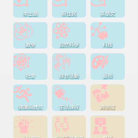
本土語
新住民
英語文
數學
自然科學
科技
社會
綜合活動
藝術
健康與體育
生活課程
跨領域
人權教育
性別平等教育
雙語