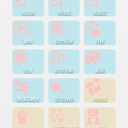
本土語
新住民
英語文
數學
自然科學
科技
社會
綜合活動
藝術
健康與體育
生活課程
跨領域
人權教育
性別平等教育
雙語