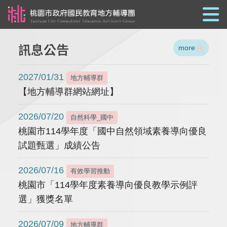
跳到主要內容
訊息公告
more
2027/01/31
地方輔導群
【地方輔導群網站網址】
2026/07/20
自然科學_國中
桃園市114學年度「國中自然領域素養導向優良
試題甄選」成績公告
2026/07/16
有效學習推動
桃園市「114學年度素養導向優良教學示例評
選」獲獎名單
2026/07/09
地方輔導群