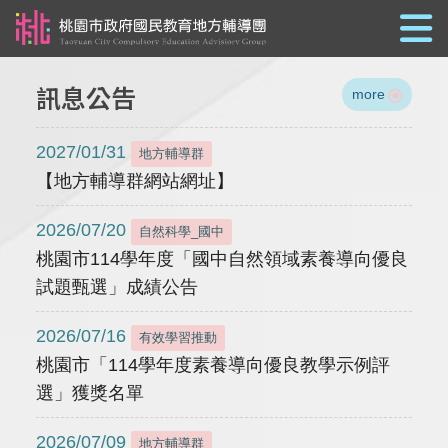
跳到主要內容
訊息公告
more
2027/01/31
地方輔導群
【地方輔導群網站網址】
2026/07/20
自然科學_國中
桃園市114學年度「國中自然領域素養導向優良
試題甄選」成績公告
2026/07/16
有效學習推動
桃園市「114學年度素養導向優良教學示例評
選」獲獎名單
2026/07/09
地方輔導群