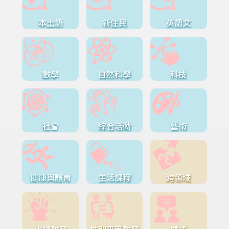
本土語
新住民
英語文
數學
自然科學
科技
社會
綜合活動
藝術
健康與體育
生活課程
跨領域
人權教育
性別平等教育
雙語