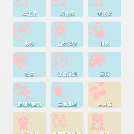
本土語
新住民
英語文
數學
自然科學
科技
社會
綜合活動
藝術
健康與體育
生活課程
跨領域
人權教育
性別平等教育
雙語