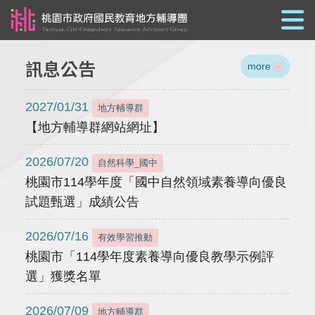
跳到主要內容
訊息公告
more
2027/01/31
地方輔導群
【地方輔導群網站網址】
2026/07/20
自然科學_國中
桃園市114學年度「國中自然領域素養導向優良
試題甄選」成績公告
2026/07/16
有效學習推動
桃園市「114學年度素養導向優良教學示例評
選」獲獎名單
2026/07/09
地方輔導群