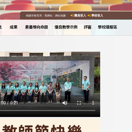
桃園市教育局
｜
舊網站
｜
網站地圖
團員登入
學校登入
息
成果
素養導向命題
優良教學示例
評審
學校填報區