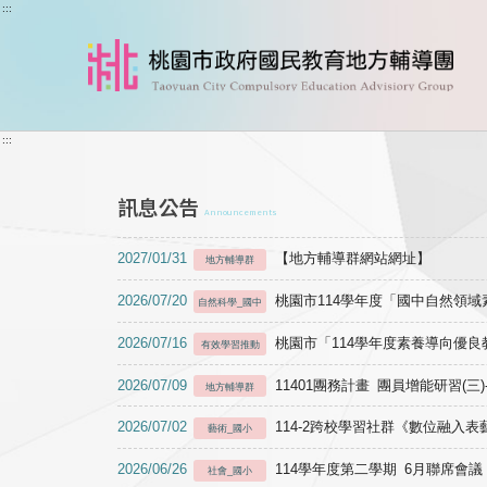
跳到主要內容
:::
:::
訊息公告
Announcements
2027/01/31
【地方輔導群網站網址】
地方輔導群
2026/07/20
桃園市114學年度「國中自然領
自然科學_國中
2026/07/16
桃園市「114學年度素養導向優
有效學習推動
2026/07/09
11401團務計畫 團員增能研習(三
地方輔導群
2026/07/02
114-2跨校學習社群《數位融入
藝術_國小
2026/06/26
114學年度第二學期 6月聯席會議
社會_國小