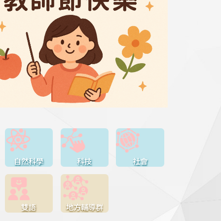
自然科學
科技
社會
雙語
地方輔導群