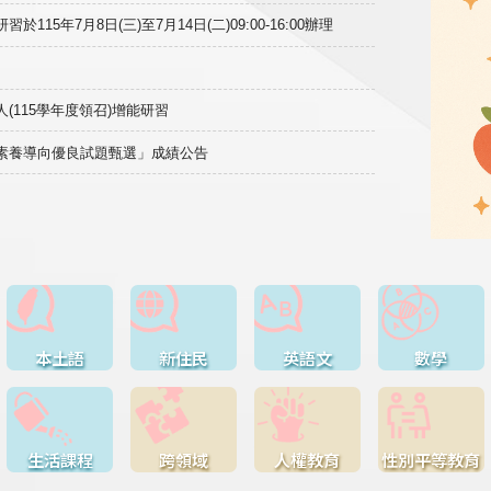
15年7月8日(三)至7月14日(二)09:00-16:00辦理
(115學年度領召)增能研習
域素養導向優良試題甄選」成績公告
本土語
新住民
英語文
數學
生活課程
跨領域
人權教育
性別平等教育