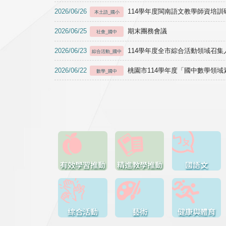
2026/06/26
114學年度閩南語文教學師資培訓研習於1
本土語_國小
2026/06/25
期末團務會議
社會_國中
2026/06/23
114學年度全市綜合活動領域召集人
綜合活動_國中
2026/06/22
桃園市114學年度「國中數學領
數學_國中
有效學習推動
精進教學推動
國語文
綜合活動
藝術
健康與體育