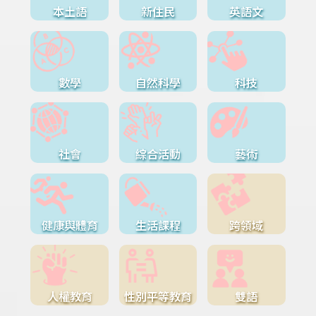
本土語
新住民
英語文
數學
自然科學
科技
社會
綜合活動
藝術
健康與體育
生活課程
跨領域
人權教育
性別平等教育
雙語