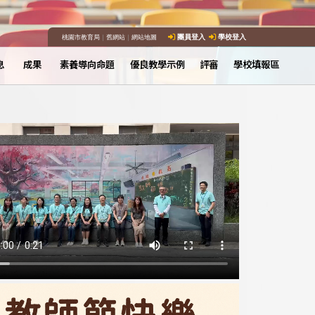
桃園市教育局
｜
舊網站
｜
網站地圖
團員登入
學校登入
息
成果
素養導向命題
優良教學示例
評審
學校填報區