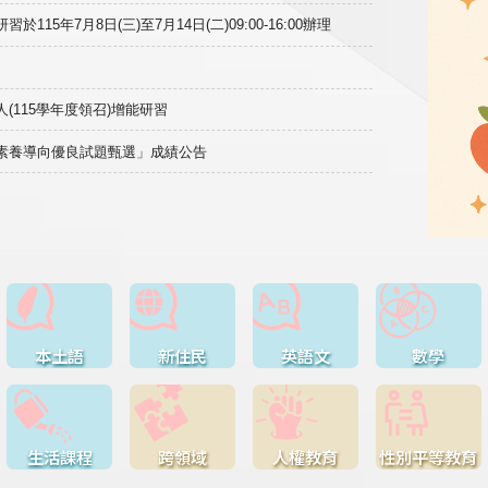
15年7月8日(三)至7月14日(二)09:00-16:00辦理
(115學年度領召)增能研習
域素養導向優良試題甄選」成績公告
本土語
新住民
英語文
數學
生活課程
跨領域
人權教育
性別平等教育