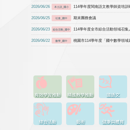
2026/06/26
114學年度閩南語文教學師資培訓研習於1
本土語_國小
2026/06/25
期末團務會議
社會_國中
2026/06/23
114學年度全市綜合活動領域召集人
綜合活動_國中
2026/06/22
桃園市114學年度「國中數學領
數學_國中
有效學習推動
精進教學推動
國語文
綜合活動
藝術
健康與體育