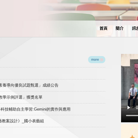
首頁
簡介
訊
more
域素養導向優良試題甄選」成績公告
良教學示例評選」獲獎名單
)-科技輔助自主學習:Gemini的實作與應用
表藝教案設計》_國小表藝組