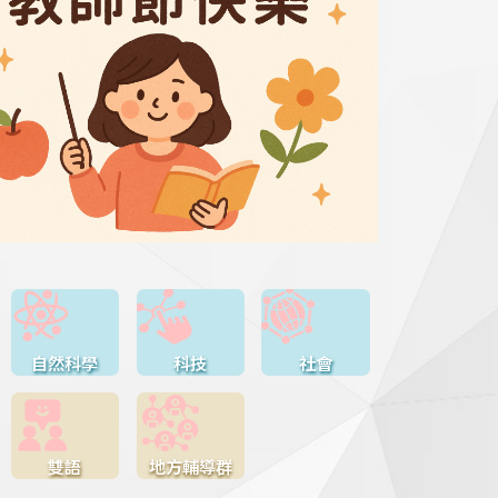
自然科學
科技
社會
雙語
地方輔導群