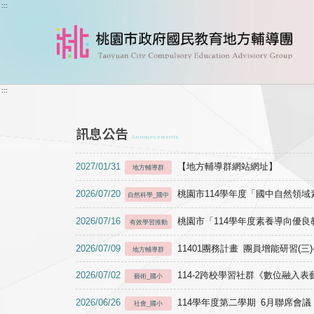
跳到主要內容
:::
:::
訊息公告
Announcements
2027/01/31
【地方輔導群網站網址】
地方輔導群
2026/07/20
桃園市114學年度「國中自然領
自然科學_國中
2026/07/16
桃園市「114學年度素養導向優
有效學習推動
2026/07/09
11401團務計畫 團員增能研習(三
地方輔導群
2026/07/02
114-2跨校學習社群《數位融入
藝術_國小
2026/06/26
114學年度第二學期 6月聯席會議
社會_國小