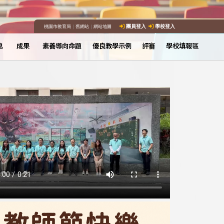
桃園市教育局
｜
舊網站
｜
網站地圖
團員登入
學校登入
息
成果
素養導向命題
優良教學示例
評審
學校填報區