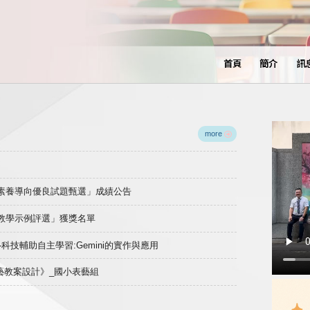
首頁
簡介
訊
more
域素養導向優良試題甄選」成績公告
良教學示例評選」獲獎名單
)-科技輔助自主學習:Gemini的實作與應用
表藝教案設計》_國小表藝組