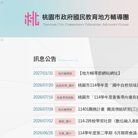
跳到主要內容
:::
:::
訊息公告
Announcements
2027/01/31
【地方輔導群網站網址】
地方輔導群
2026/07/20
桃園市114學年度「國中自然領
自然科學_國中
2026/07/16
桃園市「114學年度素養導向優
有效學習推動
2026/07/09
11401團務計畫 團員增能研習(三
地方輔導群
2026/07/02
114-2跨校學習社群《數位融入
藝術_國小
2026/06/26
114學年度第二學期 6月聯席會議
社會_國小