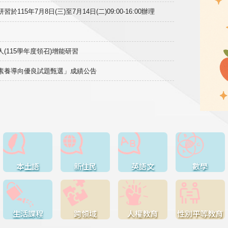
15年7月8日(三)至7月14日(二)09:00-16:00辦理
(115學年度領召)增能研習
域素養導向優良試題甄選」成績公告
本土語
新住民
英語文
數學
生活課程
跨領域
人權教育
性別平等教育