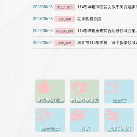
2026/06/26
114學年度閩南語文教學師資培訓研習於1
本土語_國小
2026/06/25
期末團務會議
社會_國中
2026/06/23
114學年度全市綜合活動領域召集人
綜合活動_國中
2026/06/22
桃園市114學年度「國中數學領
數學_國中
有效學習推動
精進教學推動
國語文
綜合活動
藝術
健康與體育