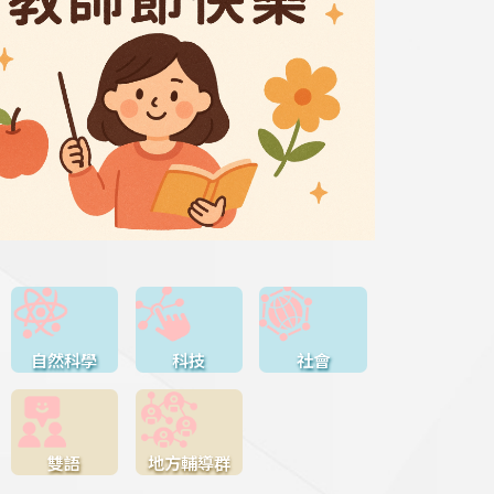
自然科學
科技
社會
雙語
地方輔導群