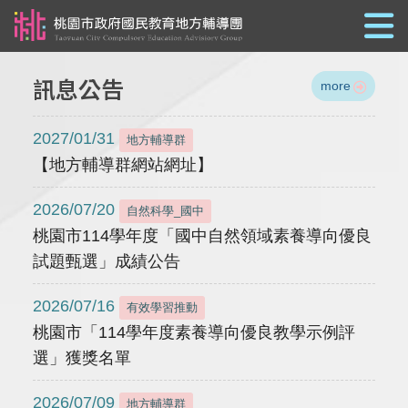
跳到主要內容
訊息公告
more
2027/01/31
地方輔導群
【地方輔導群網站網址】
2026/07/20
自然科學_國中
桃園市114學年度「國中自然領域素養導向優良
試題甄選」成績公告
2026/07/16
有效學習推動
桃園市「114學年度素養導向優良教學示例評
選」獲獎名單
2026/07/09
地方輔導群