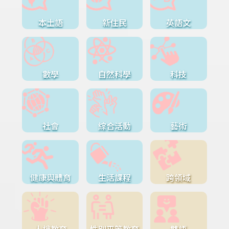
本土語
新住民
英語文
數學
自然科學
科技
社會
綜合活動
藝術
健康與體育
生活課程
跨領域
人權教育
性別平等教育
雙語