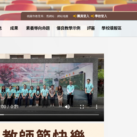
桃園市教育局
｜
舊網站
｜
網站地圖
團員登入
學校登入
息
成果
素養導向命題
優良教學示例
評審
學校填報區