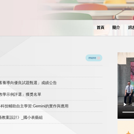
首頁
簡介
訊
more
域素養導向優良試題甄選」成績公告
良教學示例評選」獲獎名單
)-科技輔助自主學習:Gemini的實作與應用
表藝教案設計》_國小表藝組