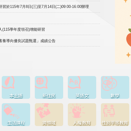
15年7月8日(三)至7月14日(二)09:00-16:00辦理
(115學年度領召)增能研習
域素養導向優良試題甄選」成績公告
本土語
新住民
英語文
數學
生活課程
跨領域
人權教育
性別平等教育