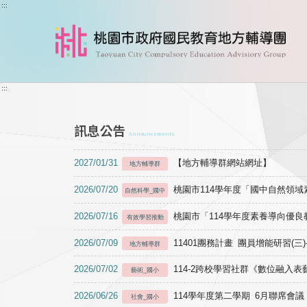
跳到主要內容
:::
:::
訊息公告
Announcements
2027/01/31
【地方輔導群網站網址】
地方輔導群
2026/07/20
桃園市114學年度「國中自然領
自然科學_國中
2026/07/16
桃園市「114學年度素養導向優
有效學習推動
2026/07/09
11401團務計畫 團員增能研習(三
地方輔導群
2026/07/02
114-2跨校學習社群《數位融入
藝術_國小
2026/06/26
114學年度第二學期 6月聯席會議
社會_國小