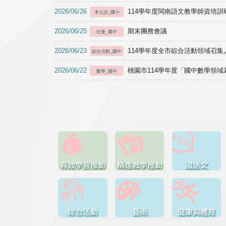
2026/06/26
114學年度閩南語文教學師資培訓研習於1
本土語_國小
2026/06/25
期末團務會議
社會_國中
2026/06/23
114學年度全市綜合活動領域召集人
綜合活動_國中
2026/06/22
桃園市114學年度「國中數學領
數學_國中
有效學習推動
精進教學推動
國語文
綜合活動
藝術
健康與體育