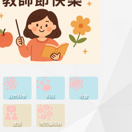
自然科學
科技
社會
雙語
地方輔導群