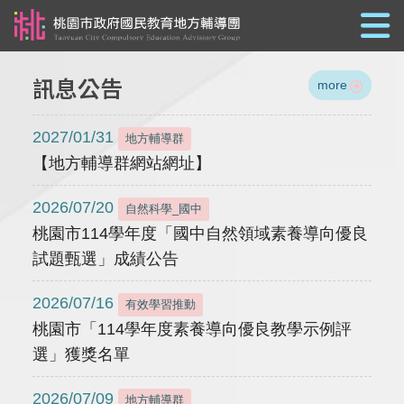
跳到主要內容
訊息公告
more
2027/01/31
地方輔導群
【地方輔導群網站網址】
2026/07/20
自然科學_國中
桃園市114學年度「國中自然領域素養導向優良
試題甄選」成績公告
2026/07/16
有效學習推動
桃園市「114學年度素養導向優良教學示例評
選」獲獎名單
2026/07/09
地方輔導群