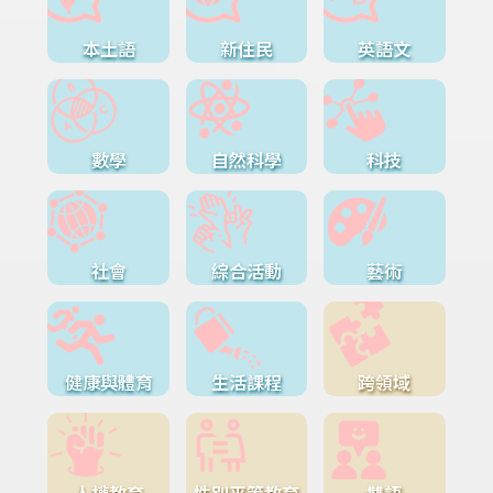
本土語
新住民
英語文
數學
自然科學
科技
社會
綜合活動
藝術
健康與體育
生活課程
跨領域
人權教育
性別平等教育
雙語