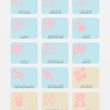
本土語
新住民
英語文
數學
自然科學
科技
社會
綜合活動
藝術
健康與體育
生活課程
跨領域
人權教育
性別平等教育
雙語