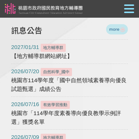
跳到主要內容
訊息公告
more
2027/01/31
地方輔導群
【地方輔導群網站網址】
2026/07/20
自然科學_國中
桃園市114學年度「國中自然領域素養導向優良
試題甄選」成績公告
2026/07/16
有效學習推動
桃園市「114學年度素養導向優良教學示例評
選」獲獎名單
2026/07/09
地方輔導群