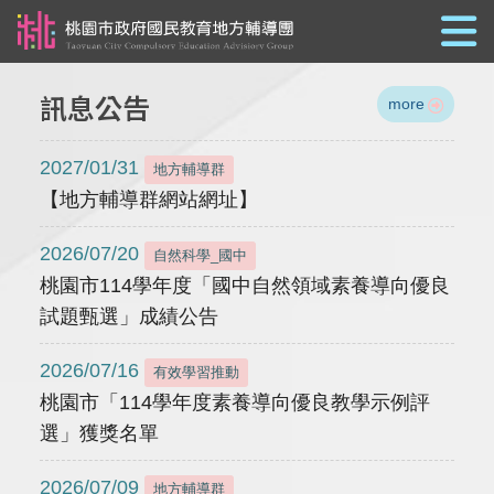
跳到主要內容
訊息公告
more
2027/01/31
地方輔導群
【地方輔導群網站網址】
2026/07/20
自然科學_國中
桃園市114學年度「國中自然領域素養導向優良
試題甄選」成績公告
2026/07/16
有效學習推動
桃園市「114學年度素養導向優良教學示例評
選」獲獎名單
2026/07/09
地方輔導群