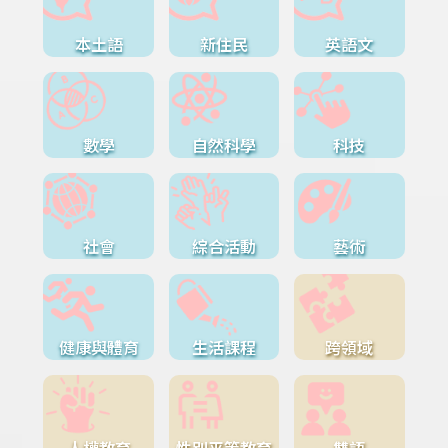
本土語
新住民
英語文
數學
自然科學
科技
社會
綜合活動
藝術
健康與體育
生活課程
跨領域
人權教育
性別平等教育
雙語