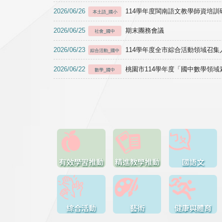
2026/06/26
114學年度閩南語文教學師資培訓研習於1
本土語_國小
2026/06/25
期末團務會議
社會_國中
2026/06/23
114學年度全市綜合活動領域召集人
綜合活動_國中
2026/06/22
桃園市114學年度「國中數學領
數學_國中
有效學習推動
精進教學推動
國語文
綜合活動
藝術
健康與體育