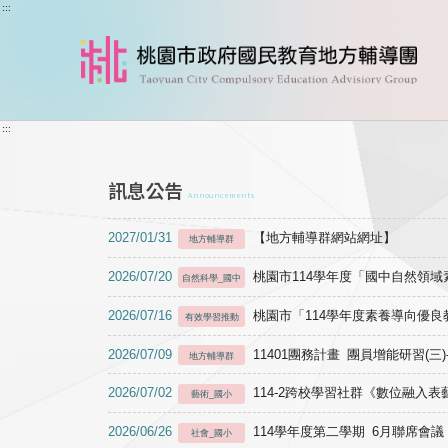
跳到主要內容
:::
:::
訊息公告
Announcements
2027/01/31
【地方輔導群網站網址】
地方輔導群
2026/07/20
桃園市114學年度「國中自然領
自然科學_國中
2026/07/16
桃園市「114學年度素養導向優
有效學習推動
2026/07/09
11401團務計畫 團員增能研習(三
地方輔導群
2026/07/02
114-2跨校學習社群《數位融入
藝術_國小
2026/06/26
114學年度第二學期 6月聯席會議
社會_國小