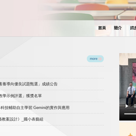
首頁
簡介
訊
more
域素養導向優良試題甄選」成績公告
良教學示例評選」獲獎名單
)-科技輔助自主學習:Gemini的實作與應用
表藝教案設計》_國小表藝組