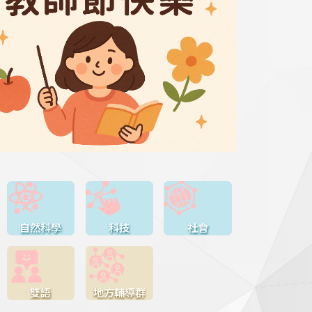
自然科學
科技
社會
雙語
地方輔導群