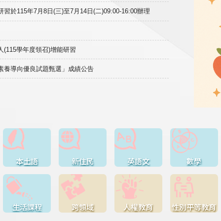
15年7月8日(三)至7月14日(二)09:00-16:00辦理
(115學年度領召)增能研習
域素養導向優良試題甄選」成績公告
本土語
新住民
英語文
數學
生活課程
跨領域
人權教育
性別平等教育