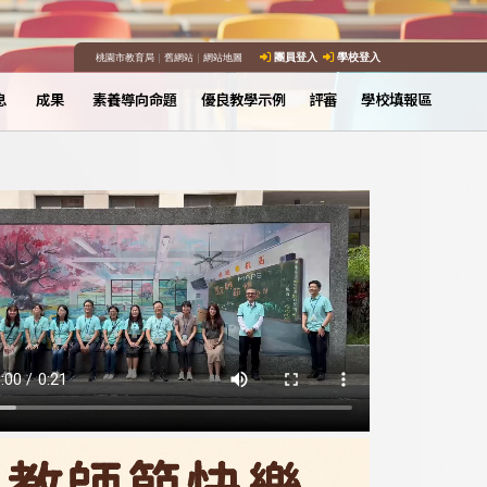
桃園市教育局
｜
舊網站
｜
網站地圖
團員登入
學校登入
息
成果
素養導向命題
優良教學示例
評審
學校填報區