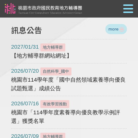
跳到主要內容
訊息公告
more
2027/01/31
地方輔導群
【地方輔導群網站網址】
2026/07/20
自然科學_國中
桃園市114學年度「國中自然領域素養導向優良
試題甄選」成績公告
2026/07/16
有效學習推動
桃園市「114學年度素養導向優良教學示例評
選」獲獎名單
2026/07/09
地方輔導群