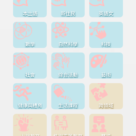
本土語
新住民
英語文
數學
自然科學
科技
社會
綜合活動
藝術
健康與體育
生活課程
跨領域
人權教育
性別平等教育
雙語