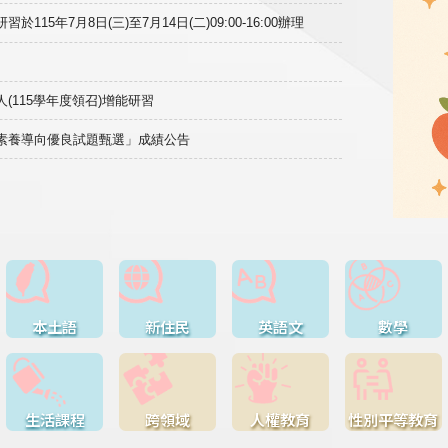
15年7月8日(三)至7月14日(二)09:00-16:00辦理
(115學年度領召)增能研習
域素養導向優良試題甄選」成績公告
本土語
新住民
英語文
數學
生活課程
跨領域
人權教育
性別平等教育