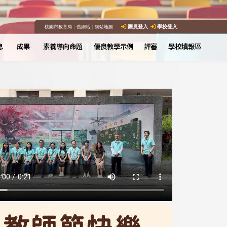
桃園市教育局
｜
舊網站
｜
網站地圖
團員登入
學校登入
息
成果
素養導向命題
優良教學示例
評審
學校填報區