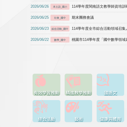
2026/06/26
114學年度閩南語文教學師資培訓研習於1
本土語_國小
2026/06/25
期末團務會議
社會_國中
2026/06/23
114學年度全市綜合活動領域召集人
綜合活動_國中
2026/06/22
桃園市114學年度「國中數學領
數學_國中
有效學習推動
精進教學推動
國語文
綜合活動
藝術
健康與體育