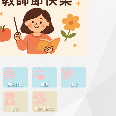
自然科學
科技
社會
雙語
地方輔導群