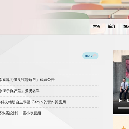
首頁
簡介
訊
more
域素養導向優良試題甄選」成績公告
良教學示例評選」獲獎名單
)-科技輔助自主學習:Gemini的實作與應用
表藝教案設計》_國小表藝組