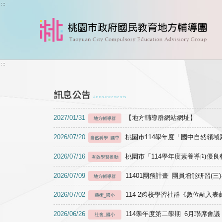
跳到主要內容
:::
:::
訊息公告
Announcements
2027/01/31
【地方輔導群網站網址】
地方輔導群
2026/07/20
桃園市114學年度「國中自然領
自然科學_國中
2026/07/16
桃園市「114學年度素養導向優
有效學習推動
2026/07/09
11401團務計畫 團員增能研習(三
地方輔導群
2026/07/02
114-2跨校學習社群《數位融入
藝術_國小
2026/06/26
114學年度第二學期 6月聯席會議
社會_國小