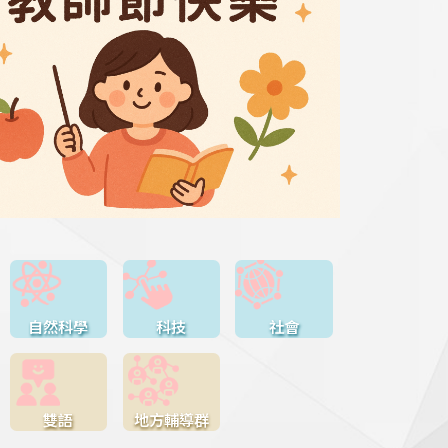
自然科學
科技
社會
雙語
地方輔導群