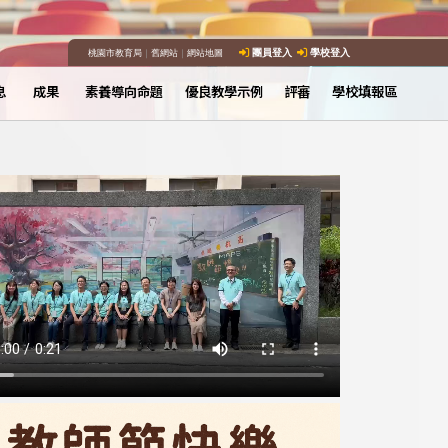
桃園市教育局
｜
舊網站
｜
網站地圖
團員登入
學校登入
息
成果
素養導向命題
優良教學示例
評審
學校填報區