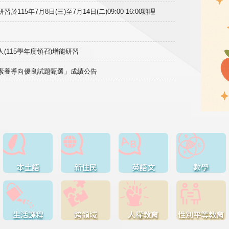
15年7月8日(三)至7月14日(二)09:00-16:00辦理
(115學年度領召)增能研習
域素養導向優良試題甄選」成績公告
本土語
新住民
英語文
數學
生活課程
跨領域
人權教育
性別平等教育