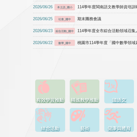
2026/06/26
114學年度閩南語文教學師資培訓研習於1
本土語_國小
2026/06/25
期末團務會議
社會_國中
2026/06/23
114學年度全市綜合活動領域召集人
綜合活動_國中
2026/06/22
桃園市114學年度「國中數學領
數學_國中
有效學習推動
精進教學推動
國語文
綜合活動
藝術
健康與體育