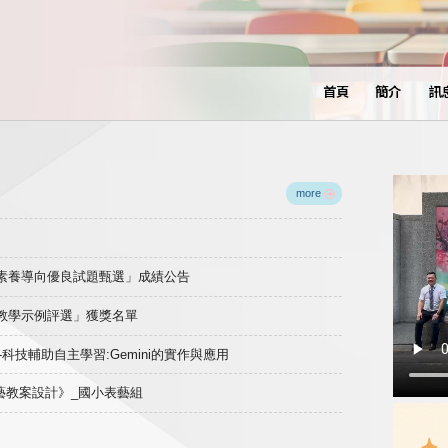
首頁
簡介
訊
more
域素養導向優良試題甄選」成績公告
良教學示例評選」獲獎名單
)-科技輔助自主學習:Gemini的實作與應用
表藝教案設計》_國小表藝組