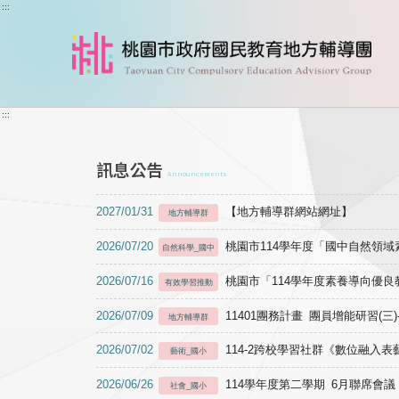
跳到主要內容
:::
:::
訊息公告
Announcements
2027/01/31
【地方輔導群網站網址】
地方輔導群
2026/07/20
桃園市114學年度「國中自然領
自然科學_國中
2026/07/16
桃園市「114學年度素養導向優
有效學習推動
2026/07/09
11401團務計畫 團員增能研習(三
地方輔導群
2026/07/02
114-2跨校學習社群《數位融入
藝術_國小
2026/06/26
114學年度第二學期 6月聯席會議
社會_國小