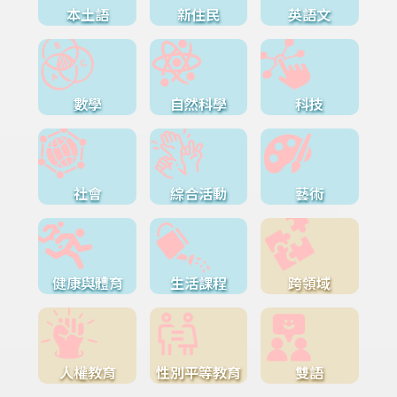
本土語
新住民
英語文
數學
自然科學
科技
社會
綜合活動
藝術
健康與體育
生活課程
跨領域
人權教育
性別平等教育
雙語