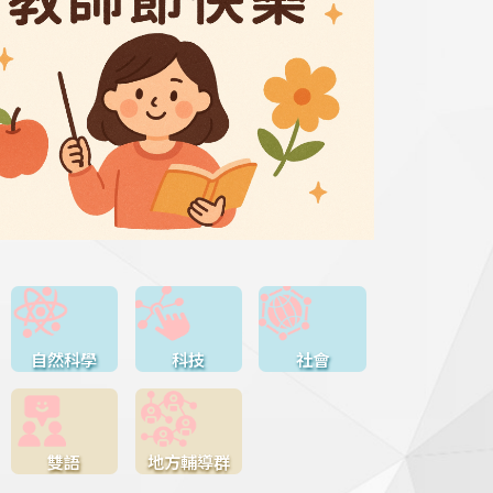
自然科學
科技
社會
雙語
地方輔導群