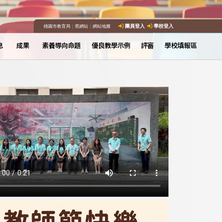
桃園市教育局
｜
舊網站
｜
網站地圖
團員登入
學校登入
息
成果
素養導向命題
優良教學示例
評審
學校填報區