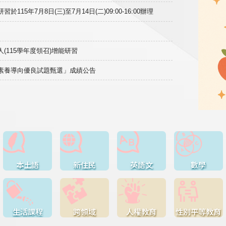
15年7月8日(三)至7月14日(二)09:00-16:00辦理
(115學年度領召)增能研習
域素養導向優良試題甄選」成績公告
本土語
新住民
英語文
數學
生活課程
跨領域
人權教育
性別平等教育