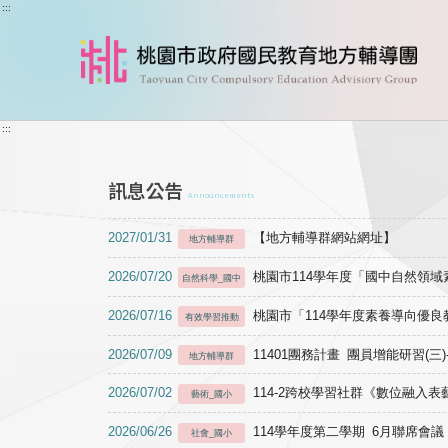
跳到主要內容
:::
:::
訊息公告
Announcements
2027/01/31
【地方輔導群網站網址】
地方輔導群
2026/07/20
桃園市114學年度「國中自然領
自然科學_國中
2026/07/16
桃園市「114學年度素養導向優
有效學習推動
2026/07/09
11401團務計畫 團員增能研習(三
地方輔導群
2026/07/02
114-2跨校學習社群《數位融入
藝術_國小
2026/06/26
114學年度第二學期 6月聯席會議
社會_國小