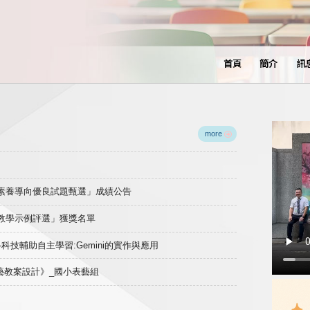
首頁
簡介
訊
more
域素養導向優良試題甄選」成績公告
良教學示例評選」獲獎名單
)-科技輔助自主學習:Gemini的實作與應用
表藝教案設計》_國小表藝組