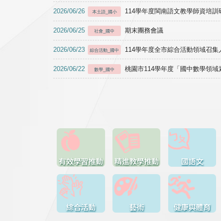
2026/06/26
114學年度閩南語文教學師資培訓研習於1
本土語_國小
2026/06/25
期末團務會議
社會_國中
2026/06/23
114學年度全市綜合活動領域召集人
綜合活動_國中
2026/06/22
桃園市114學年度「國中數學領
數學_國中
有效學習推動
精進教學推動
國語文
綜合活動
藝術
健康與體育