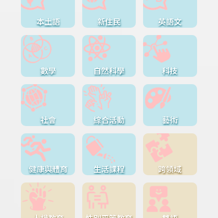
本土語
新住民
英語文
數學
自然科學
科技
社會
綜合活動
藝術
健康與體育
生活課程
跨領域
人權教育
性別平等教育
雙語