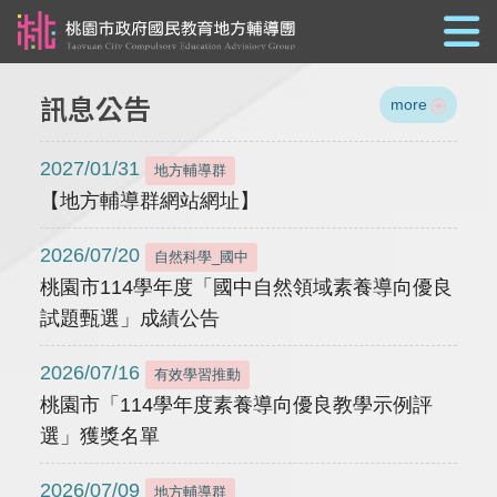
跳到主要內容
訊息公告
more
2027/01/31
地方輔導群
【地方輔導群網站網址】
2026/07/20
自然科學_國中
桃園市114學年度「國中自然領域素養導向優良
試題甄選」成績公告
2026/07/16
有效學習推動
桃園市「114學年度素養導向優良教學示例評
選」獲獎名單
2026/07/09
地方輔導群