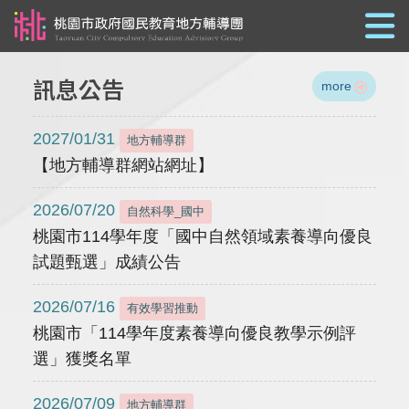
跳到主要內容
訊息公告
more
2027/01/31
地方輔導群
【地方輔導群網站網址】
2026/07/20
自然科學_國中
桃園市114學年度「國中自然領域素養導向優良
試題甄選」成績公告
2026/07/16
有效學習推動
桃園市「114學年度素養導向優良教學示例評
選」獲獎名單
2026/07/09
地方輔導群