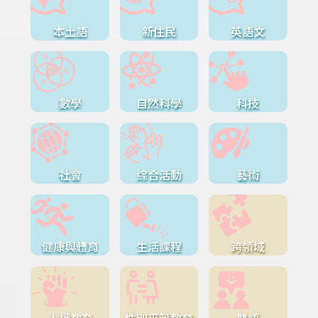
本土語
新住民
英語文
數學
自然科學
科技
社會
綜合活動
藝術
健康與體育
生活課程
跨領域
人權教育
性別平等教育
雙語