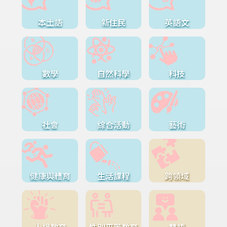
本土語
新住民
英語文
數學
自然科學
科技
社會
綜合活動
藝術
健康與體育
生活課程
跨領域
人權教育
性別平等教育
雙語