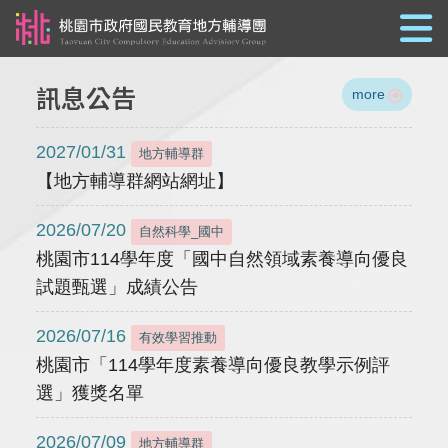
跳到主要內容
訊息公告
more
2027/01/31
地方輔導群
【地方輔導群網站網址】
2026/07/20
自然科學_國中
桃園市114學年度「國中自然領域素養導向優良
試題甄選」成績公告
2026/07/16
有效學習推動
桃園市「114學年度素養導向優良教學示例評
選」獲獎名單
2026/07/09
地方輔導群