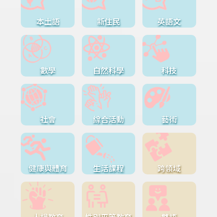
本土語
新住民
英語文
數學
自然科學
科技
社會
綜合活動
藝術
健康與體育
生活課程
跨領域
人權教育
性別平等教育
雙語