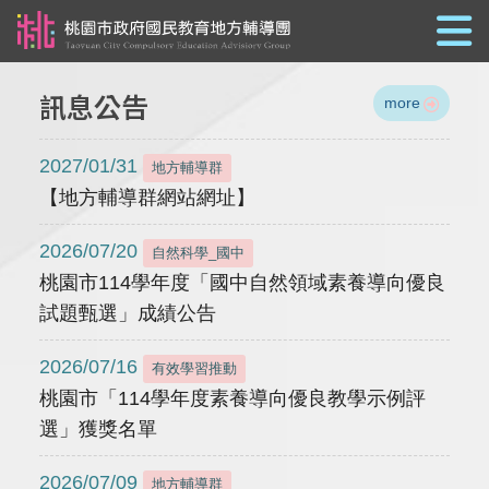
跳到主要內容
訊息公告
more
2027/01/31
地方輔導群
【地方輔導群網站網址】
2026/07/20
自然科學_國中
桃園市114學年度「國中自然領域素養導向優良
試題甄選」成績公告
2026/07/16
有效學習推動
桃園市「114學年度素養導向優良教學示例評
選」獲獎名單
2026/07/09
地方輔導群