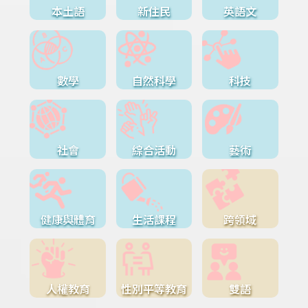
本土語
新住民
英語文
數學
自然科學
科技
社會
綜合活動
藝術
健康與體育
生活課程
跨領域
人權教育
性別平等教育
雙語