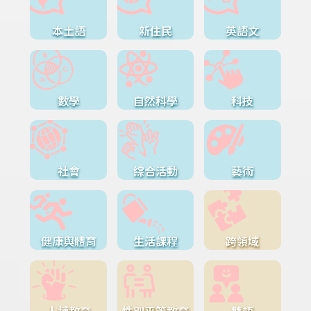
本土語
新住民
英語文
數學
自然科學
科技
社會
綜合活動
藝術
健康與體育
生活課程
跨領域
人權教育
性別平等教育
雙語