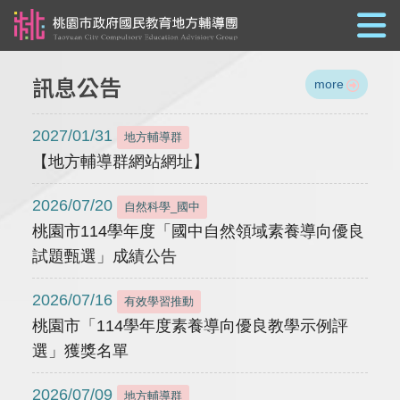
跳到主要內容
訊息公告
more
2027/01/31
地方輔導群
【地方輔導群網站網址】
2026/07/20
自然科學_國中
桃園市114學年度「國中自然領域素養導向優良
試題甄選」成績公告
2026/07/16
有效學習推動
桃園市「114學年度素養導向優良教學示例評
選」獲獎名單
2026/07/09
地方輔導群