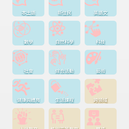
本土語
新住民
英語文
數學
自然科學
科技
社會
綜合活動
藝術
健康與體育
生活課程
跨領域
人權教育
性別平等教育
雙語