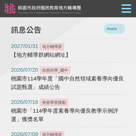
跳到主要內容
訊息公告
more
2027/01/31
地方輔導群
【地方輔導群網站網址】
2026/07/20
自然科學_國中
桃園市114學年度「國中自然領域素養導向優良
試題甄選」成績公告
2026/07/16
有效學習推動
桃園市「114學年度素養導向優良教學示例評
選」獲獎名單
2026/07/09
地方輔導群