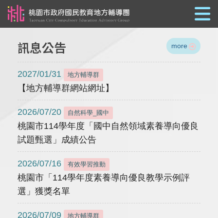
跳到主要內容
訊息公告
more
2027/01/31
地方輔導群
【地方輔導群網站網址】
2026/07/20
自然科學_國中
桃園市114學年度「國中自然領域素養導向優良
試題甄選」成績公告
2026/07/16
有效學習推動
桃園市「114學年度素養導向優良教學示例評
選」獲獎名單
2026/07/09
地方輔導群