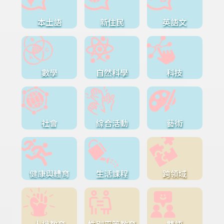
本土語
新住民
英語文
數學
自然科學
科技
社會
綜合活動
藝術
健康與體育
生活課程
跨領域
人權教育
性別平等教育
雙語