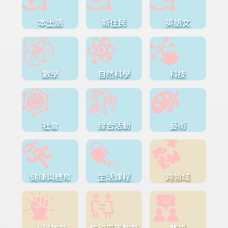
本土語
新住民
英語文
數學
自然科學
科技
社會
綜合活動
藝術
健康與體育
生活課程
跨領域
人權教育
性別平等教育
雙語