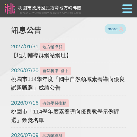
跳到主要內容
訊息公告
more
2027/01/31
地方輔導群
【地方輔導群網站網址】
2026/07/20
自然科學_國中
桃園市114學年度「國中自然領域素養導向優良
試題甄選」成績公告
2026/07/16
有效學習推動
桃園市「114學年度素養導向優良教學示例評
選」獲獎名單
2026/07/09
地方輔導群