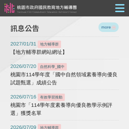
跳到主要內容
訊息公告
more
2027/01/31
地方輔導群
【地方輔導群網站網址】
2026/07/20
自然科學_國中
桃園市114學年度「國中自然領域素養導向優良
試題甄選」成績公告
2026/07/16
有效學習推動
桃園市「114學年度素養導向優良教學示例評
選」獲獎名單
2026/07/09
地方輔導群