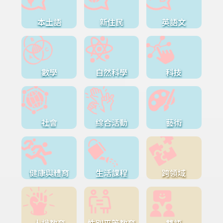
本土語
新住民
英語文
數學
自然科學
科技
社會
綜合活動
藝術
健康與體育
生活課程
跨領域
人權教育
性別平等教育
雙語