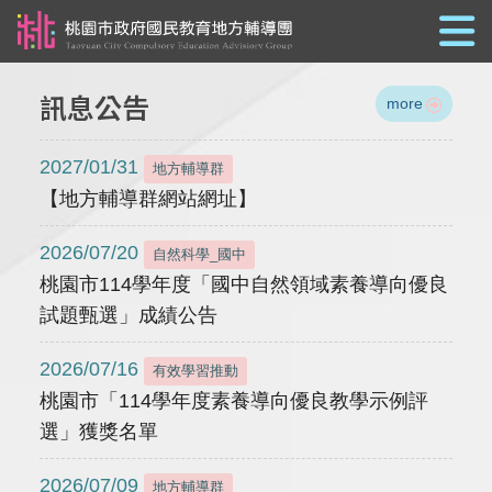
跳到主要內容
訊息公告
more
2027/01/31
地方輔導群
【地方輔導群網站網址】
2026/07/20
自然科學_國中
桃園市114學年度「國中自然領域素養導向優良
試題甄選」成績公告
2026/07/16
有效學習推動
桃園市「114學年度素養導向優良教學示例評
選」獲獎名單
2026/07/09
地方輔導群