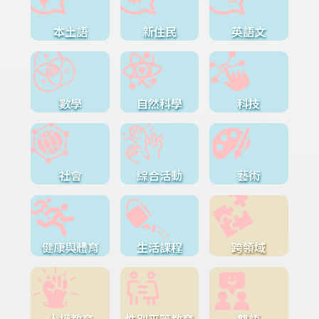
本土語
新住民
英語文
數學
自然科學
科技
社會
綜合活動
藝術
健康與體育
生活課程
跨領域
人權教育
性別平等教育
雙語