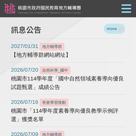
跳到主要內容
訊息公告
more
2027/01/31
地方輔導群
【地方輔導群網站網址】
2026/07/20
自然科學_國中
桃園市114學年度「國中自然領域素養導向優良
試題甄選」成績公告
2026/07/16
有效學習推動
桃園市「114學年度素養導向優良教學示例評
選」獲獎名單
2026/07/09
地方輔導群