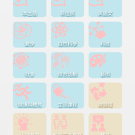
本土語
新住民
英語文
數學
自然科學
科技
社會
綜合活動
藝術
健康與體育
生活課程
跨領域
人權教育
性別平等教育
雙語