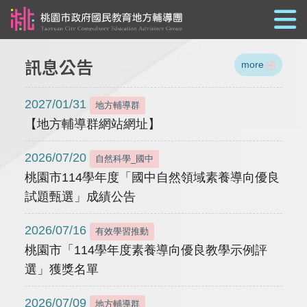
跳到主要內容
訊息公告
more
2027/01/31
地方輔導群
【地方輔導群網站網址】
2026/07/20
自然科學_國中
桃園市114學年度「國中自然領域素養導向優良
試題甄選」成績公告
2026/07/16
有效學習推動
桃園市「114學年度素養導向優良教學示例評
選」獲獎名單
2026/07/09
地方輔導群