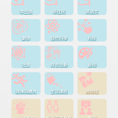
本土語
新住民
英語文
數學
自然科學
科技
社會
綜合活動
藝術
健康與體育
生活課程
跨領域
人權教育
性別平等教育
雙語