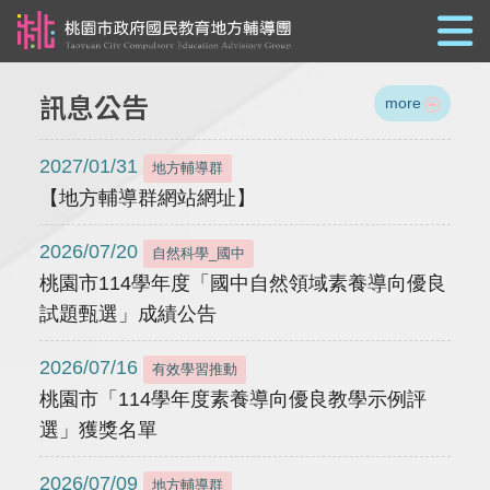
跳到主要內容
訊息公告
more
2027/01/31
地方輔導群
【地方輔導群網站網址】
2026/07/20
自然科學_國中
桃園市114學年度「國中自然領域素養導向優良
試題甄選」成績公告
2026/07/16
有效學習推動
桃園市「114學年度素養導向優良教學示例評
選」獲獎名單
2026/07/09
地方輔導群