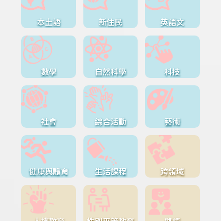
本土語
新住民
英語文
數學
自然科學
科技
社會
綜合活動
藝術
健康與體育
生活課程
跨領域
人權教育
性別平等教育
雙語