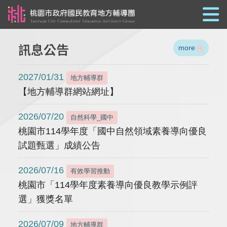
跳到主要內容
訊息公告
more
2027/01/31
地方輔導群
【地方輔導群網站網址】
2026/07/20
自然科學_國中
桃園市114學年度「國中自然領域素養導向優良
試題甄選」成績公告
2026/07/16
有效學習推動
桃園市「114學年度素養導向優良教學示例評
選」獲獎名單
2026/07/09
地方輔導群