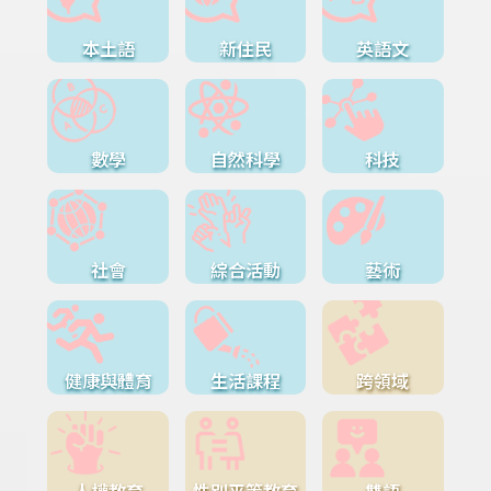
本土語
新住民
英語文
數學
自然科學
科技
社會
綜合活動
藝術
健康與體育
生活課程
跨領域
人權教育
性別平等教育
雙語