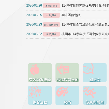
2026/06/26
114學年度閩南語文教學師資培訓研習於1
本土語_國小
2026/06/25
期末團務會議
社會_國中
2026/06/23
114學年度全市綜合活動領域召集人
綜合活動_國中
2026/06/22
桃園市114學年度「國中數學領
數學_國中
有效學習推動
精進教學推動
國語文
綜合活動
藝術
健康與體育