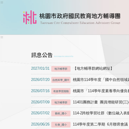
跳到主要內容
:::
:::
訊息公告
Announcements
2027/01/31
【地方輔導群網站網址】
地方輔導群
2026/07/20
桃園市114學年度「國中自然領
自然科學_國中
2026/07/16
桃園市「114學年度素養導向優
有效學習推動
2026/07/09
11401團務計畫 團員增能研習(三
地方輔導群
2026/07/02
114-2跨校學習社群《數位融入
藝術_國小
2026/06/26
114學年度第二學期 6月聯席會議
社會_國小