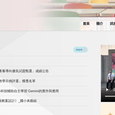
首頁
簡介
訊
more
域素養導向優良試題甄選」成績公告
良教學示例評選」獲獎名單
)-科技輔助自主學習:Gemini的實作與應用
表藝教案設計》_國小表藝組