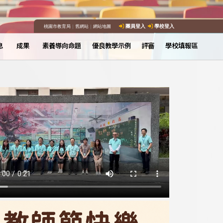
桃園市教育局
｜
舊網站
｜
網站地圖
團員登入
學校登入
息
成果
素養導向命題
優良教學示例
評審
學校填報區