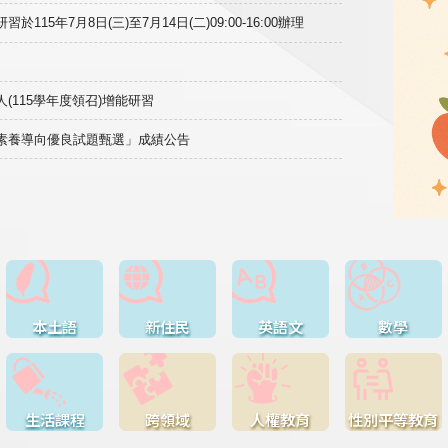
15年7月8日(三)至7月14日(二)09:00-16:00辦理
(115學年度領召)增能研習
域素養導向優良試題甄選」成績公告
本土語
新住民
英語文
數學
生活課程
跨領域
人權教育
性別平等教育