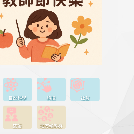
自然科學
科技
社會
雙語
地方輔導群