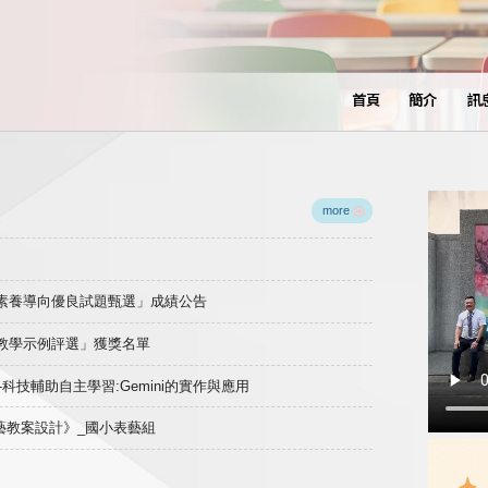
首頁
簡介
訊
more
域素養導向優良試題甄選」成績公告
良教學示例評選」獲獎名單
)-科技輔助自主學習:Gemini的實作與應用
表藝教案設計》_國小表藝組