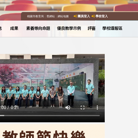
桃園市教育局
｜
舊網站
｜
網站地圖
團員登入
學校登入
息
成果
素養導向命題
優良教學示例
評審
學校填報區