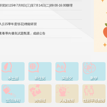
15年7月8日(三)至7月14日(二)09:00-16:00辦理
(115學年度領召)增能研習
域素養導向優良試題甄選」成績公告
本土語
新住民
英語文
數學
生活課程
跨領域
人權教育
性別平等教育