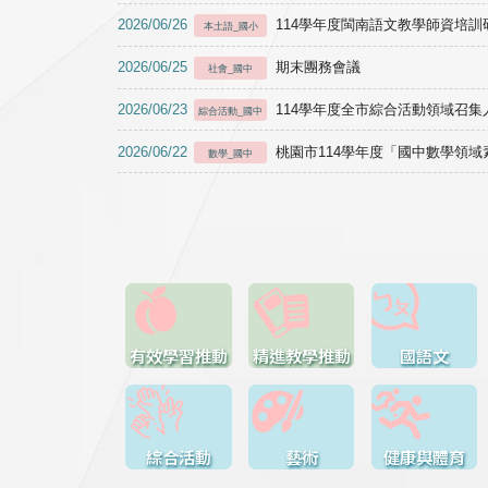
2026/06/26
114學年度閩南語文教學師資培訓研習於1
本土語_國小
2026/06/25
期末團務會議
社會_國中
2026/06/23
114學年度全市綜合活動領域召集人
綜合活動_國中
2026/06/22
桃園市114學年度「國中數學領
數學_國中
有效學習推動
精進教學推動
國語文
綜合活動
藝術
健康與體育