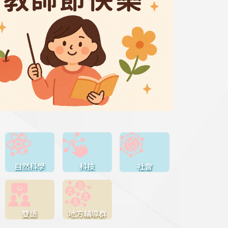
自然科學
科技
社會
雙語
地方輔導群