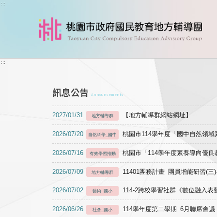
跳到主要內容
:::
:::
訊息公告
Announcements
2027/01/31
【地方輔導群網站網址】
地方輔導群
2026/07/20
桃園市114學年度「國中自然領
自然科學_國中
2026/07/16
桃園市「114學年度素養導向優
有效學習推動
2026/07/09
11401團務計畫 團員增能研習(三
地方輔導群
2026/07/02
114-2跨校學習社群《數位融入
藝術_國小
2026/06/26
114學年度第二學期 6月聯席會議
社會_國小