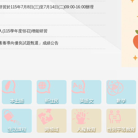
15年7月8日(三)至7月14日(二)09:00-16:00辦理
(115學年度領召)增能研習
域素養導向優良試題甄選」成績公告
本土語
新住民
英語文
數學
生活課程
跨領域
人權教育
性別平等教育