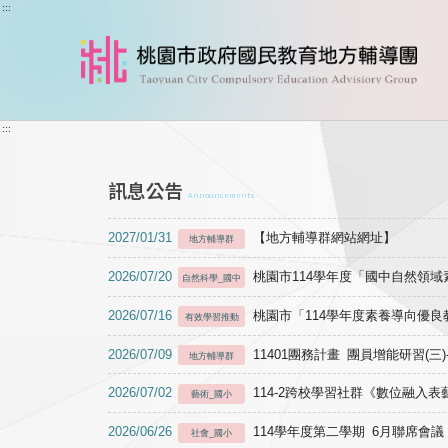
跳到主要內容
:::
:::
訊息公告
Announcements
2027/01/31
【地方輔導群網站網址】
地方輔導群
2026/07/20
桃園市114學年度「國中自然領
自然科學_國中
2026/07/16
桃園市「114學年度素養導向優
有效學習推動
2026/07/09
11401團務計畫 團員增能研習(三
地方輔導群
2026/07/02
114-2跨校學習社群《數位融入
藝術_國小
2026/06/26
114學年度第二學期 6月聯席會議
社會_國小