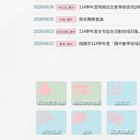
2026/06/26
114學年度閩南語文教學師資培訓研習於1
本土語_國小
2026/06/25
期末團務會議
社會_國中
2026/06/23
114學年度全市綜合活動領域召集人
綜合活動_國中
2026/06/22
桃園市114學年度「國中數學領
數學_國中
有效學習推動
精進教學推動
國語文
綜合活動
藝術
健康與體育