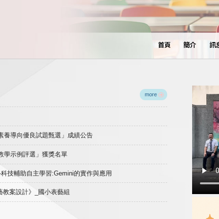
首頁
簡介
訊
more
域素養導向優良試題甄選」成績公告
良教學示例評選」獲獎名單
)-科技輔助自主學習:Gemini的實作與應用
表藝教案設計》_國小表藝組