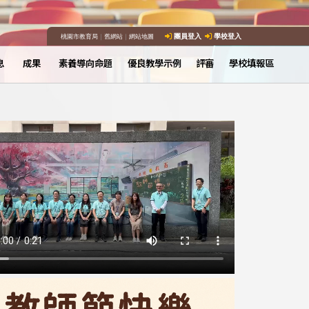
桃園市教育局
｜
舊網站
｜
網站地圖
團員登入
學校登入
息
成果
素養導向命題
優良教學示例
評審
學校填報區