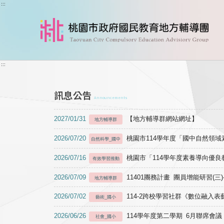
跳到主要內容
:::
:::
訊息公告
Announcements
2027/01/31
【地方輔導群網站網址】
地方輔導群
2026/07/20
桃園市114學年度「國中自然領
自然科學_國中
2026/07/16
桃園市「114學年度素養導向優
有效學習推動
2026/07/09
11401團務計畫 團員增能研習(三
地方輔導群
2026/07/02
114-2跨校學習社群《數位融入
藝術_國小
2026/06/26
114學年度第二學期 6月聯席會議
社會_國小