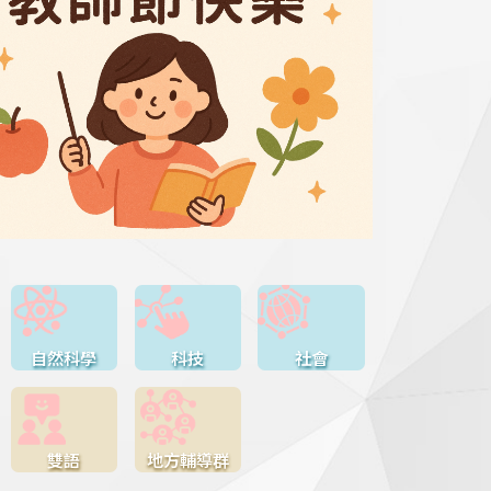
自然科學
科技
社會
雙語
地方輔導群