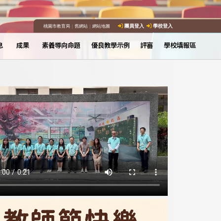
桃園市教育局
｜
舊網站
｜
網站地圖
團員登入
學校登入
息
成果
素養導向命題
優良教學示例
評審
學校填報區