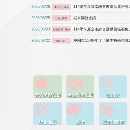
2026/06/26
114學年度閩南語文教學師資培訓研習於1
本土語_國小
2026/06/25
期末團務會議
社會_國中
2026/06/23
114學年度全市綜合活動領域召集人
綜合活動_國中
2026/06/22
桃園市114學年度「國中數學領
數學_國中
有效學習推動
精進教學推動
國語文
綜合活動
藝術
健康與體育