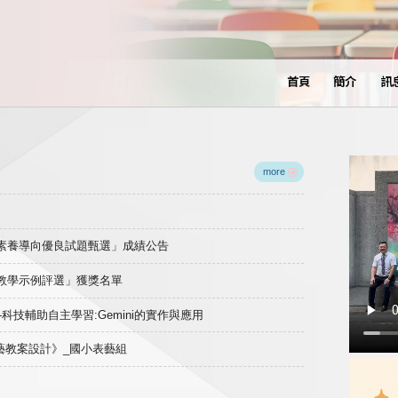
首頁
簡介
訊
more
域素養導向優良試題甄選」成績公告
良教學示例評選」獲獎名單
)-科技輔助自主學習:Gemini的實作與應用
表藝教案設計》_國小表藝組