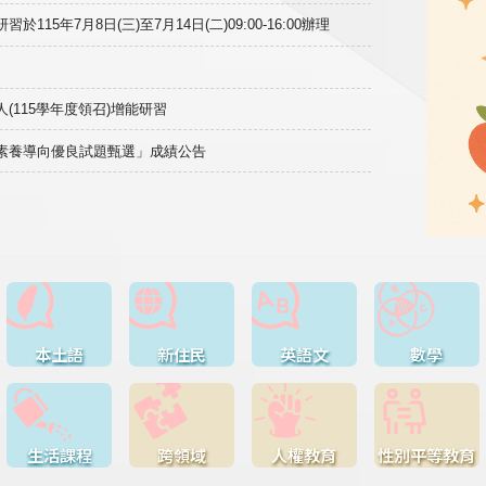
15年7月8日(三)至7月14日(二)09:00-16:00辦理
(115學年度領召)增能研習
域素養導向優良試題甄選」成績公告
本土語
新住民
英語文
數學
生活課程
跨領域
人權教育
性別平等教育