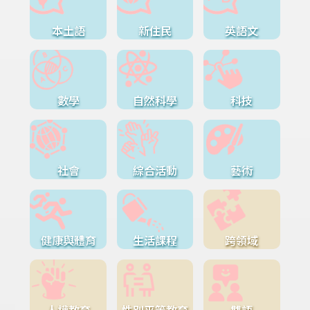
本土語
新住民
英語文
數學
自然科學
科技
社會
綜合活動
藝術
健康與體育
生活課程
跨領域
人權教育
性別平等教育
雙語