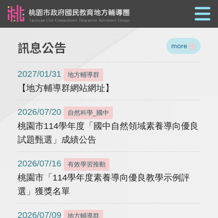
跳到主要內容
訊息公告
more
2027/01/31
地方輔導群
【地方輔導群網站網址】
2026/07/20
自然科學_國中
桃園市114學年度「國中自然領域素養導向優良
試題甄選」成績公告
2026/07/16
有效學習推動
桃園市「114學年度素養導向優良教學示例評
選」獲獎名單
2026/07/09
地方輔導群