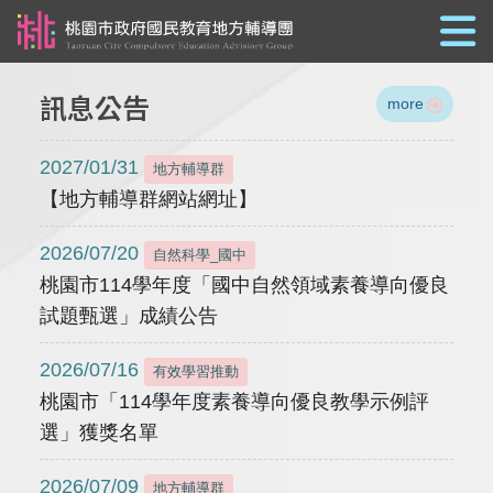
跳到主要內容
訊息公告
more
2027/01/31
地方輔導群
【地方輔導群網站網址】
2026/07/20
自然科學_國中
桃園市114學年度「國中自然領域素養導向優良
試題甄選」成績公告
2026/07/16
有效學習推動
桃園市「114學年度素養導向優良教學示例評
選」獲獎名單
2026/07/09
地方輔導群