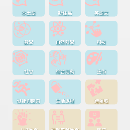
本土語
新住民
英語文
數學
自然科學
科技
社會
綜合活動
藝術
健康與體育
生活課程
跨領域
人權教育
性別平等教育
雙語