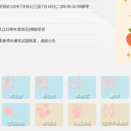
15年7月8日(三)至7月14日(二)09:00-16:00辦理
(115學年度領召)增能研習
域素養導向優良試題甄選」成績公告
本土語
新住民
英語文
數學
生活課程
跨領域
人權教育
性別平等教育