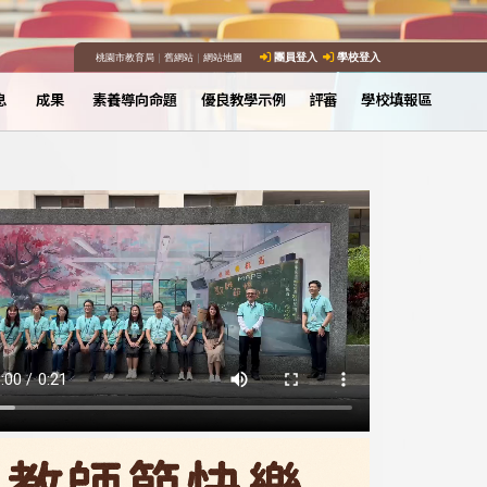
桃園市教育局
｜
舊網站
｜
網站地圖
團員登入
學校登入
息
成果
素養導向命題
優良教學示例
評審
學校填報區