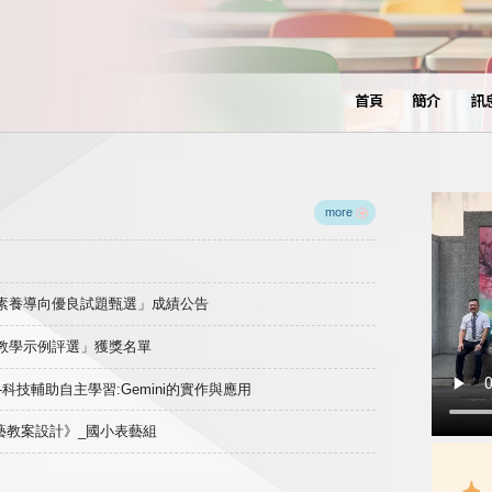
首頁
簡介
訊
more
域素養導向優良試題甄選」成績公告
良教學示例評選」獲獎名單
)-科技輔助自主學習:Gemini的實作與應用
表藝教案設計》_國小表藝組