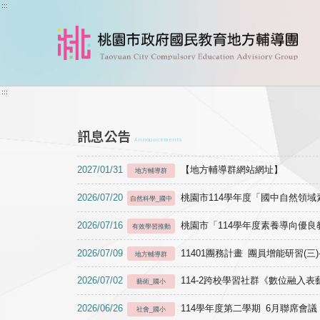
跳到主要內容
:::
:::
訊息公告
Announcements
2027/01/31
【地方輔導群網站網址】
地方輔導群
2026/07/20
桃園市114學年度「國中自然領
自然科學_國中
2026/07/16
桃園市「114學年度素養導向優
有效學習推動
2026/07/09
11401團務計畫 團員增能研習(三
地方輔導群
2026/07/02
114-2跨校學習社群《數位融入
藝術_國小
2026/06/26
114學年度第二學期 6月聯席會議
社會_國小