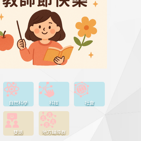
自然科學
科技
社會
雙語
地方輔導群