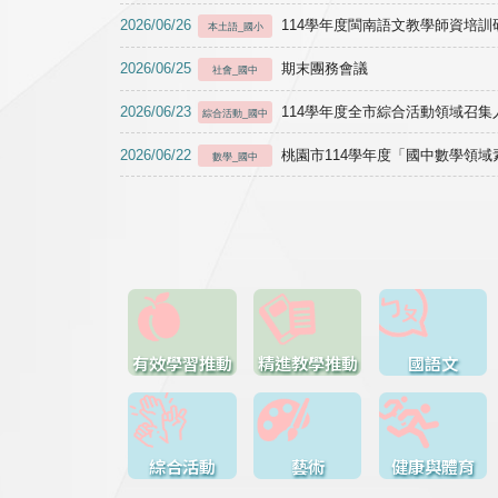
2026/06/26
114學年度閩南語文教學師資培訓研習於1
本土語_國小
2026/06/25
期末團務會議
社會_國中
2026/06/23
114學年度全市綜合活動領域召集人
綜合活動_國中
2026/06/22
桃園市114學年度「國中數學領
數學_國中
有效學習推動
精進教學推動
國語文
綜合活動
藝術
健康與體育