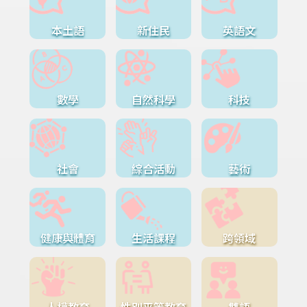
本土語
新住民
英語文
數學
自然科學
科技
社會
綜合活動
藝術
健康與體育
生活課程
跨領域
人權教育
性別平等教育
雙語