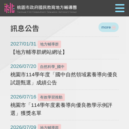
跳到主要內容
訊息公告
more
2027/01/31
地方輔導群
【地方輔導群網站網址】
2026/07/20
自然科學_國中
桃園市114學年度「國中自然領域素養導向優良
試題甄選」成績公告
2026/07/16
有效學習推動
桃園市「114學年度素養導向優良教學示例評
選」獲獎名單
2026/07/09
地方輔導群