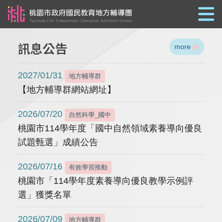
跳到主要內容
訊息公告
more
2027/01/31
地方輔導群
【地方輔導群網站網址】
2026/07/20
自然科學_國中
桃園市114學年度「國中自然領域素養導向優良
試題甄選」成績公告
2026/07/16
有效學習推動
桃園市「114學年度素養導向優良教學示例評
選」獲獎名單
2026/07/09
地方輔導群