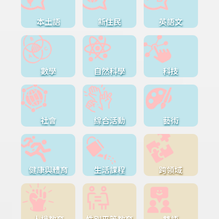
本土語
新住民
英語文
數學
自然科學
科技
社會
綜合活動
藝術
健康與體育
生活課程
跨領域
人權教育
性別平等教育
雙語