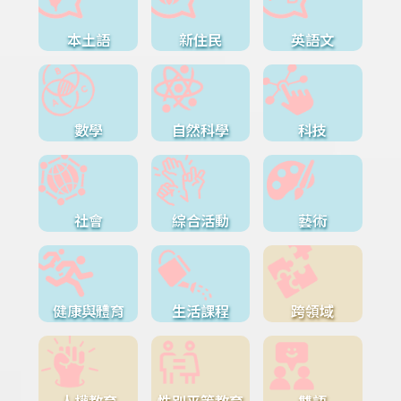
本土語
新住民
英語文
數學
自然科學
科技
社會
綜合活動
藝術
健康與體育
生活課程
跨領域
人權教育
性別平等教育
雙語