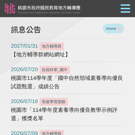
跳到主要內容
訊息公告
more
2027/01/31
地方輔導群
【地方輔導群網站網址】
2026/07/20
自然科學_國中
桃園市114學年度「國中自然領域素養導向優良
試題甄選」成績公告
2026/07/16
有效學習推動
桃園市「114學年度素養導向優良教學示例評
選」獲獎名單
2026/07/09
地方輔導群