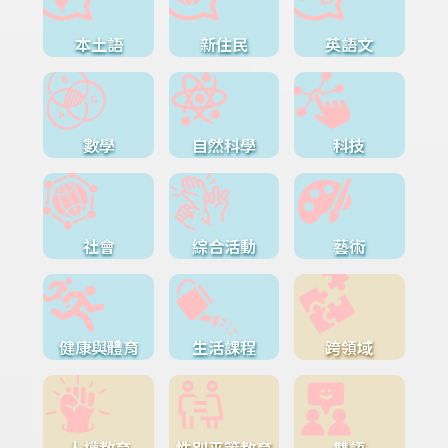
本土語
新住民
英語文
數學
自然科學
科技
社會
綜合活動
藝術
健康與體育
生活課程
跨領域
人權教育
性別平等教育
雙語