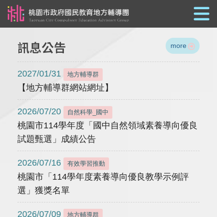
跳到主要內容
訊息公告
more
2027/01/31
地方輔導群
【地方輔導群網站網址】
2026/07/20
自然科學_國中
桃園市114學年度「國中自然領域素養導向優良
試題甄選」成績公告
2026/07/16
有效學習推動
桃園市「114學年度素養導向優良教學示例評
選」獲獎名單
2026/07/09
地方輔導群